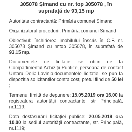
305078 Șimand cu nr. top 305078 , în
suprafață de 93,15 mp
Autoritate contractantă: Primăria comunei Șimand
Organizatorul procedurii: Primăria comunei Șimand
Obiectivul:
închirierea
imobilului înscris în C.F. nr.
305078 Șimand cu nr.top 305078, în suprafață de
93,15 mp.
Documentele de licitație: se obtin de la
Compartimentul Achiziții Publice, persoana de contact
Untaru Delia-Lavinia;documentele licitatiei se pun la
dispozitia solicitantilor contra cost, pretul fiind de
50 lei
;
Termenul limită de depunere:
15.05.2019
ora 16,00
la
registratura autorității contractante, str. Principală,
nr.1119;
Data desfășurării licitației publice:
20.05.2019
ora
10,00
la sediul autorității contractante, str. Principală,
nr.1119;