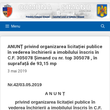
Sari
la
conținut
Menu
ANUNȚ privind organizarea licitației publice
în vederea închirierii a imobilului înscris în
C.F. 305078 Șimand cu nr. top 305078 , în
suprafață de 93,15 mp
3 mai 2019
Nr.42/03.05.2019
A N U N Ț
privind organizarea licitației publice în
vederea închirierii a imobilului
înscris în C.F.