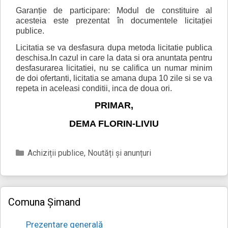
Garanție de participare: Modul de constituire al
acesteia este prezentat în documentele licitației
publice.
Licitatia se va desfasura dupa metoda licitatie publica
deschisa.In cazul in care la data si ora anuntata pentru
desfasurarea licitatiei, nu se califica un numar minim
de doi ofertanti, licitatia se amana dupa 10 zile si se va
repeta in aceleasi conditii, inca de doua ori.
PRIMAR,
DEMA FLORIN-LIVIU
Categorii
Achiziții publice
,
Noutăți și anunțuri
Comuna Șimand
Prezentare generală